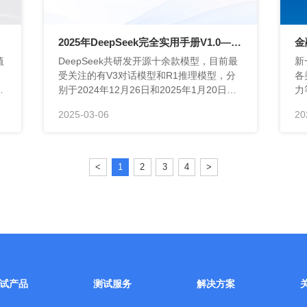
性
从技术原理到使用技巧-至顶AI实验室
通
2025-03-06
20
到约6000万，1月31日达9.8亿
续
<
1
2
3
4
>
试产品
测试服务
解决方案