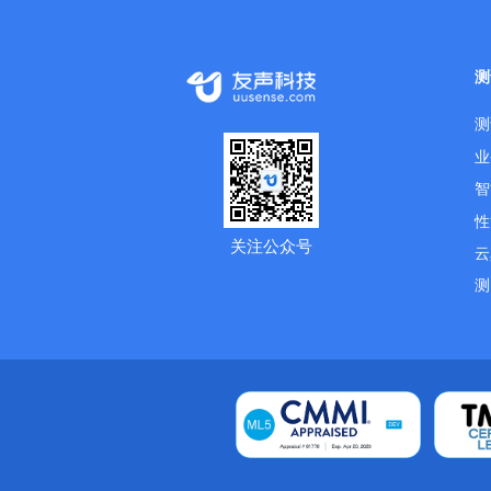
测
测
业
智
性
关注公众号
云
测