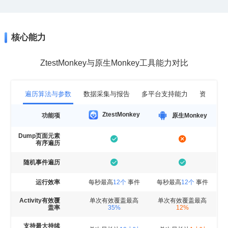
核心能力
ZtestMonkey与原生Monkey工具能力对比
遍历算法与参数
数据采集与报告
多平台支持能力
资管管理
ZtestMonkey
功能项
原生Monkey
有序遍历
随机事件遍历
运行效率
每秒最高
12个
事件
每秒最高
12个
事件
单次有效覆盖最高
单次有效覆盖最高
盖率
35%
12%