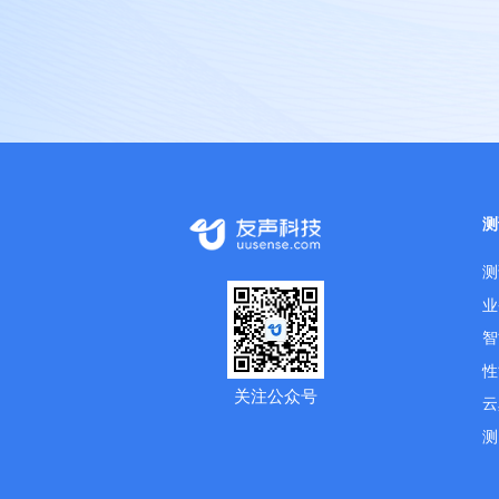
测
测
业
智
性
关注公众号
云
测