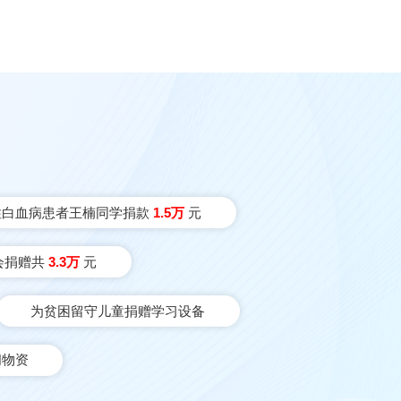
性白血病患者王楠同学捐款
1.5万
元
会捐赠共
3.3万
元
为贫困留守儿童捐赠学习设备
问物资