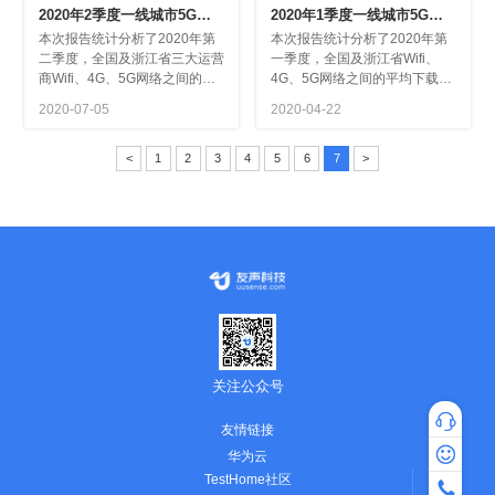
速实测报告
速实测报告
2020-07-05
2020-04-22
了用户端手机网速的实际状况。
<
1
2
3
4
5
6
7
>
际状况。
关注公众号
友情链接
专家咨询
华为云
热线咨询：4
TestHome社区