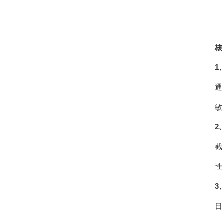
核
1
通
敏
2
截
性
3
日