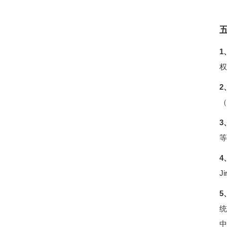
1
权
2
（
3
等
4
J
5
中