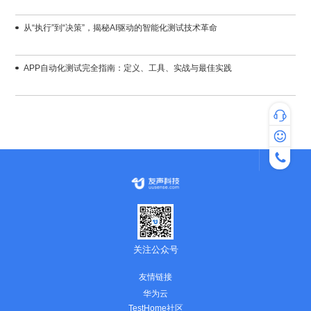
从“执行”到“决策”，揭秘AI驱动的智能化测试技术革命
APP自动化测试完全指南：定义、工具、实战与最佳实践
专家咨询
热线咨询：4
服务时间：工作
关注公众号
友情链接
华为云
TestHome社区