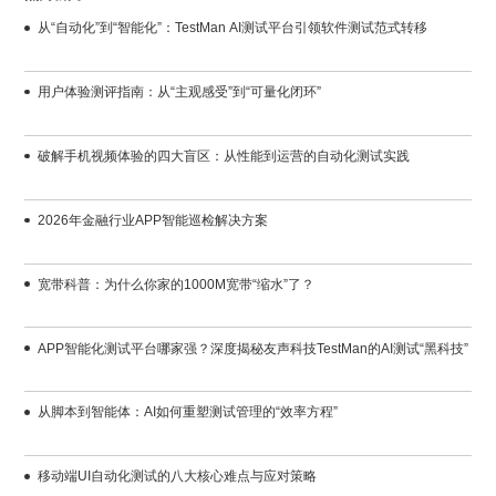
从“自动化”到“智能化”：TestMan AI测试平台引领软件测试范式转移
用户体验测评指南：从“主观感受”到“可量化闭环”
破解手机视频体验的四大盲区：从性能到运营的自动化测试实践
2026年金融行业APP智能巡检解决方案
宽带科普：为什么你家的1000M宽带“缩水”了？
APP智能化测试平台哪家强？深度揭秘友声科技TestMan的AI测试“黑科技”
从脚本到智能体：AI如何重塑测试管理的“效率方程”
移动端UI自动化测试的八大核心难点与应对策略