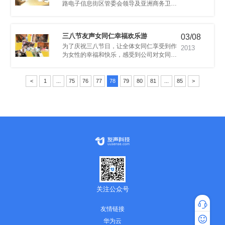
大强代表公司接受采访。
三八节友声女同仁幸福欢乐游
03/08
2013
日。
<
1
...
75
76
77
78
79
80
81
...
85
>
关注公众号
友情链接
专家咨询
华为云