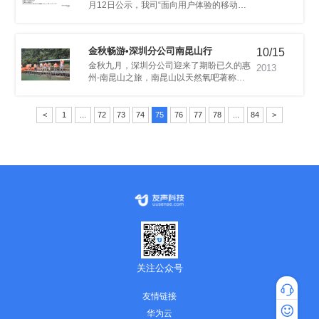
软件和电子商务产业发展资助项目。
金秋畅游•深圳分公司南昆山行
10/15
2013
<
1
...
72
73
74
75
76
77
78
...
84
>
洗涤。
关注公众号
友情链接
专家咨询
华为云