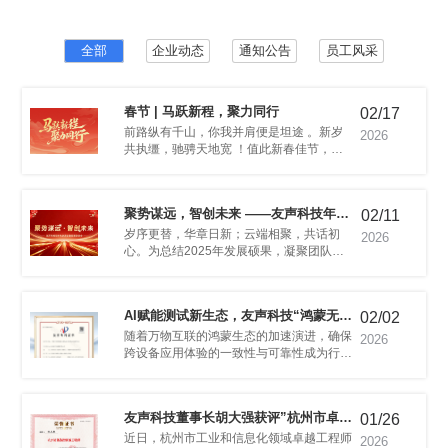
致性难题
三等奖
全部
企业动态
通知公告
员工风采
春节 | 马跃新程，聚力同行
02/17
范化发展
2026
声恭祝大家：马年大吉，万事通达！
02/11
先进表彰暨新春联欢会报道
2026
02/02
本UI自动化测试”技术获国家发明专利
2026
写新篇。
01/26
发明专利授权。
工程师“荣誉
2026