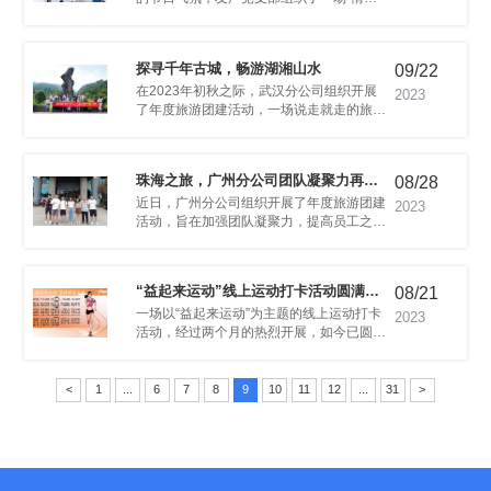
探寻千年古城，畅游湖湘山水
09/22
传统韵味的佳节。
2023
峡，感受湖湘大地的独特魅力。
08/28
级！
2023
08/21
验。
束
2023
结束。
<
1
...
6
7
8
9
10
11
12
...
31
>