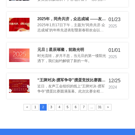
祝福，营造出温馨欢乐的节日氛围。
01/23
科技年终先进表彰暨新春联欢会报道
2025
元旦 | 星辰璀璨，前路光明
01/01
许。
2025
洒下，我们如约解锁了新的一年。
12/25
落幕
2024
员工的业余生活，增强团队协作能力。
<
1
2
3
4
5
6
7
...
31
>