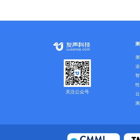
测
测
业
智
性
关注公众号
云
测