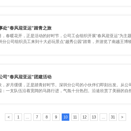
事处“春风迎亚运”踏青之旅
广州分公司组织员工来到十大必玩景点“越秀公园”踏青，并游览了南越王博
公司“春风迎亚运”团建活动
气，感受到了大自然的魅力。
<
1
...
7
8
9
10
11
12
13
...
31
>