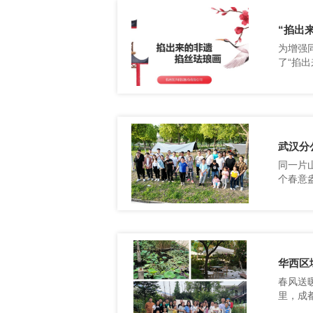
“掐出
了“掐
武汉分
公园。
华西区
里，成