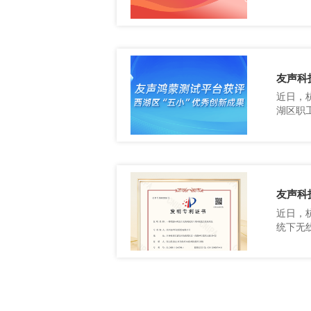
标志着
友声科
续创新
友声科
案，为