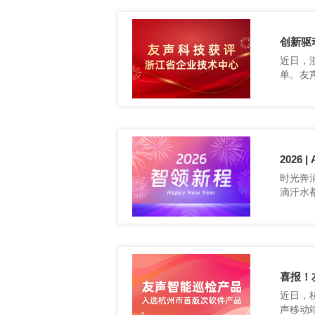
创新驱
定为“
2026
滴汗水
喜报！