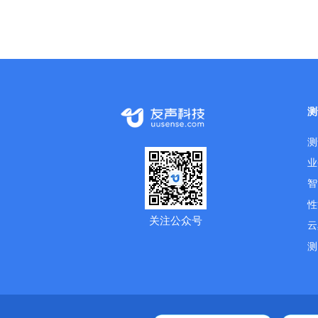
测
测
业
智
性
关注公众号
云
测