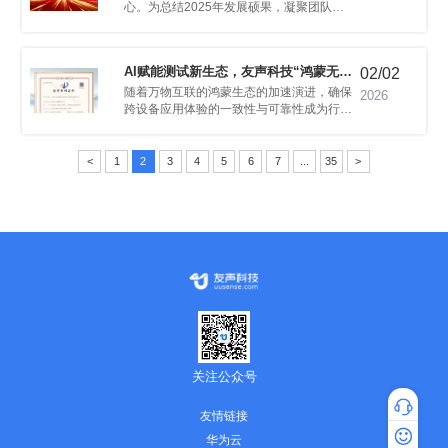
02/02
本UI自动化测试”技术获国家发明专利
2026
写新篇。
<
1
2
3
4
5
6
7
...
35
>
发明专利授权。
关注公众号
友情链接
专家咨询
华为云