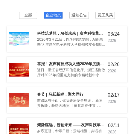
致性难题
三等奖
全部
企业动态
通知公告
员工风采
03/24
范化发展
2026
坛
02/26
省“重点省专”名单
2026
路径。
春节 | 马跃新程，聚力同行
02/17
链“四提一强”推进计划拟支持范围。
2026
声恭祝大家：马年大吉，万事通达！
02/11
先进表彰暨新春联欢会报道
2026