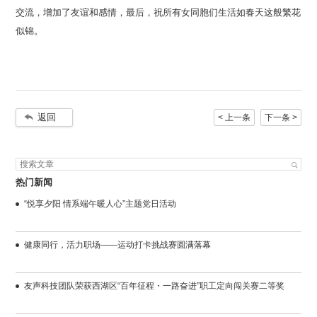
似锦。
返回
< 上一条
下一条 >
热门新闻
“悦享夕阳 情系端午暖人心”主题党日活动
健康同行，活力职场——运动打卡挑战赛圆满落幕
友声科技团队荣获西湖区“百年征程・一路奋进”职工定向闯关赛二等奖