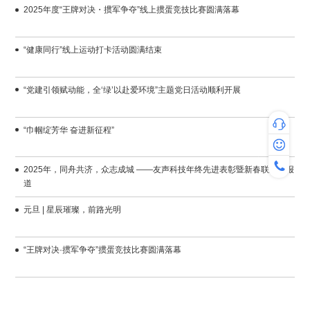
2025年度“王牌对决・掼军争夺”线上掼蛋竞技比赛圆满落幕
“健康同行”线上运动打卡活动圆满结束
“党建引领赋动能，全‘绿’以赴爱环境”主题党日活动顺利开展
“巾帼绽芳华 奋进新征程”
专家咨询
热线咨询：4
服务时间：工作
道
元旦 | 星辰璀璨，前路光明
“王牌对决·掼军争夺”掼蛋竞技比赛圆满落幕