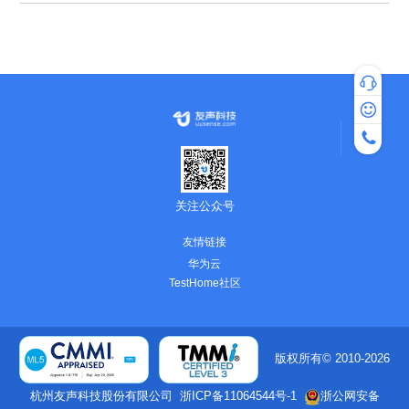
专家咨询
热线咨询：4
服务时间：工作
关注公众号
友情链接
华为云
TestHome社区
杭州友声科技股份有限公司
浙ICP备11064544号-1