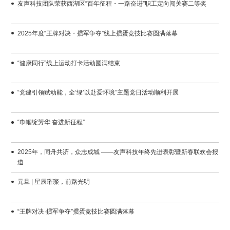
友声科技团队荣获西湖区“百年征程・一路奋进”职工定向闯关赛二等奖
2025年度“王牌对决・掼军争夺”线上掼蛋竞技比赛圆满落幕
“健康同行”线上运动打卡活动圆满结束
“党建引领赋动能，全‘绿’以赴爱环境”主题党日活动顺利开展
“巾帼绽芳华 奋进新征程”
道
元旦 | 星辰璀璨，前路光明
“王牌对决·掼军争夺”掼蛋竞技比赛圆满落幕