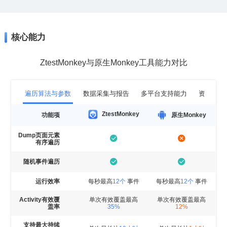
核心能力
ZtestMonkey与原生Monkey工具能力对比
遍历算法与参数
数据采集与报告
多平台支持能力
资管管理
ZtestMonkey
功能项
原生Monkey
有序遍历
随机事件遍历
运行效率
每秒最高
12个
事件
每秒最高
12个
事件
单次有效覆盖最高
单次有效覆盖最高
盖率
35%
12%